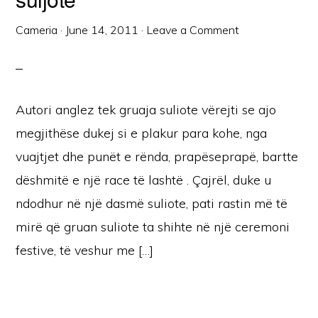
Cameria
·
June 14, 2011
·
Leave a Comment
Autori anglez tek gruaja suliote vërejti se ajo
megjithëse dukej si e plakur para kohe, nga
vuajtjet dhe punët e rënda, prapëseprapë, bartte
dëshmitë e një race të lashtë . Çajrël, duke u
ndodhur në një dasmë suliote, pati rastin më të
mirë që gruan suliote ta shihte në një ceremoni
festive, të veshur me […]