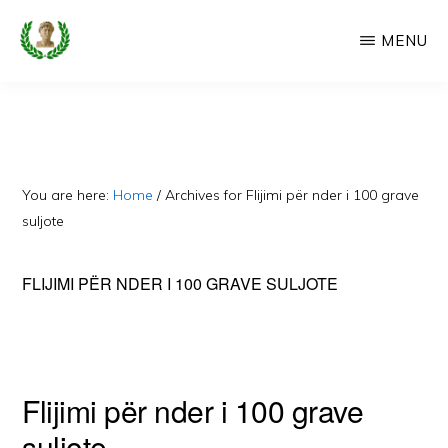
Skip
MENU
to
main
CAMERIA
Cameria
IME
content
Ime
-
Faqe
You are here:
Home
/
Archives for Flijimi për nder i 100 grave
e
suljote
Dedikuar
FLIJIMI PËR NDER I 100 GRAVE SULJOTE
Popullit
Cam
Flijimi për nder i 100 grave
suljote