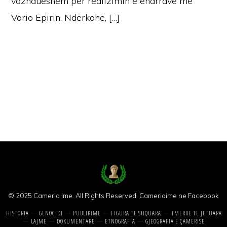
vazhdueshëm për realizimin e ëndrrave me
Vorio Epirin. Ndërkohë, […]
© 2025 Cameria Ime. All Rights Reserved.
Cameriaime ne Facebook
HISTORIA
GENOCIDI
PUBLIKIME
FIGURA TE SHQUARA
TMERRE TE JETUARA
LAJME
DOKUMENTARE
ETNOGRAFIA
GJEOGRAFIA E ÇAMERISE