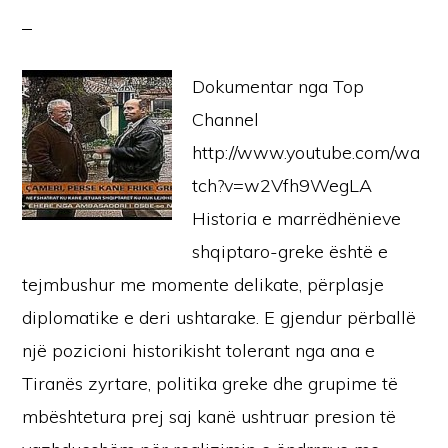
Dokumentar nga Top
Channel
http://www.youtube.com/wa
tch?v=w2Vfh9WegLA
Historia e marrëdhënieve
shqiptaro-greke është e
tejmbushur me momente delikate, përplasje
diplomatike e deri ushtarake. E gjendur përballë
një pozicioni historikisht tolerant nga ana e
Tiranës zyrtare, politika greke dhe grupime të
mbështetura prej saj kanë ushtruar presion të