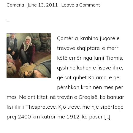
Cameria
·
June 13, 2011
·
Leave a Comment
Çamëria, krahina jugore e
trevave shqiptare, e merr
këtë emër nga lumi Tiamis,
qysh në kohën e fiseve ilire,
që sot quhet Kalama, e që
përshkon krahinën mes për
mes. Në antikitet, në trevën e Greqisë, ka banuar
fisi ilir i Thesprotëve. Kjo trevë, me një sipërfaqe
prej 2400 km katror më 1912, ka pasur […]