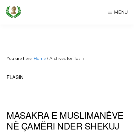
Skip
MENU
to
main
CAMERIA
Cameria
IME
content
Ime
-
Faqe
You are here:
Home
/
Archives for flasin
e
Dedikuar
FLASIN
Popullit
Cam
MASAKRA E MUSLIMANËVE
NË ÇAMËRI NDER SHEKUJ