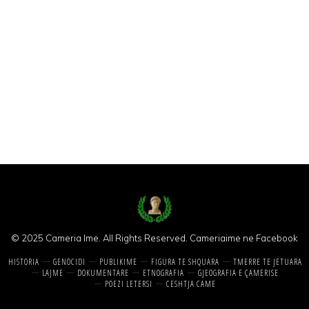
© 2025 Cameria Ime. All Rights Reserved.
Cameriaime ne Facebook
HISTORIA
GENOCIDI
PUBLIKIME
FIGURA TE SHQUARA
TMERRE TE JETUARA
LAJME
DOKUMENTARE
ETNOGRAFIA
GJEOGRAFIA E ÇAMERISE
POEZI LETERSI
CESHTJA CAME