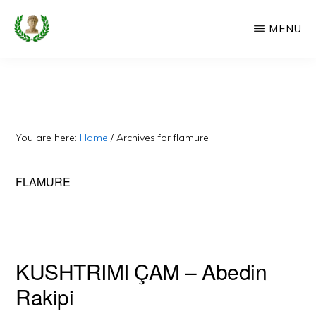
Skip
MENU
to
main
CAMERIA
Cameria
IME
content
Ime
-
Faqe
You are here:
Home
/
Archives for flamure
e
Dedikuar
FLAMURE
Popullit
Cam
KUSHTRIMI ÇAM – Abedin
Rakipi