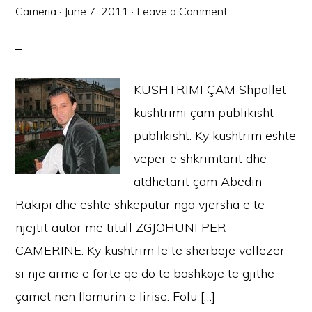
Cameria
·
June 7, 2011
·
Leave a Comment
KUSHTRIMI ÇAM Shpallet
kushtrimi çam publikisht
publikisht. Ky kushtrim eshte
veper e shkrimtarit dhe
atdhetarit çam Abedin
Rakipi dhe eshte shkeputur nga vjersha e te
njejtit autor me titull ZGJOHUNI PER
CAMERINE. Ky kushtrim le te sherbeje vellezer
si nje arme e forte qe do te bashkoje te gjithe
çamet nen flamurin e lirise. Folu […]