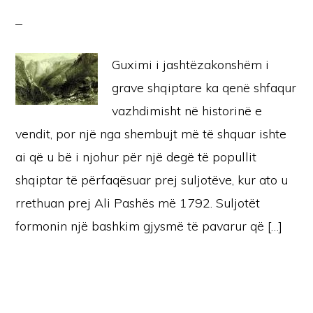
Guximi i jashtëzakonshëm i
grave shqiptare ka qenë shfaqur
vazhdimisht në historinë e
vendit, por një nga shembujt më të shquar ishte
ai që u bë i njohur për një degë të popullit
shqiptar të përfaqësuar prej suljotëve, kur ato u
rrethuan prej Ali Pashës më 1792. Suljotët
formonin një bashkim gjysmë të pavarur që […]