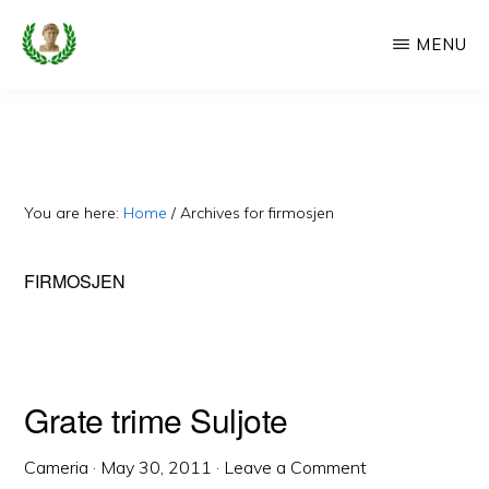
Skip
MENU
to
main
CAMERIA
Cameria
IME
content
Ime
-
Faqe
You are here:
Home
/
Archives for firmosjen
e
Dedikuar
FIRMOSJEN
Popullit
Cam
Grate trime Suljote
Cameria
·
May 30, 2011
·
Leave a Comment