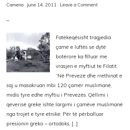
Cameria
·
June 14, 2011
·
Leave a Comment
Fatëkeqësisht tragjedia
çame e luftës se dytë
botërore ka filluar me
vrasjen e myftiut te Filatit.
“Në Prevezë dhe rrethinat e
saj u masakruan mbi 120 çamër muslimanë,
midis tyre edhe myftiu i Prevezës. Qëllimi i
qeverisë greke ishte largimi i çamëve muslimanë
nga trojet e tyre etnike. Për të përballuar
presionin greko – ortodoks, […]