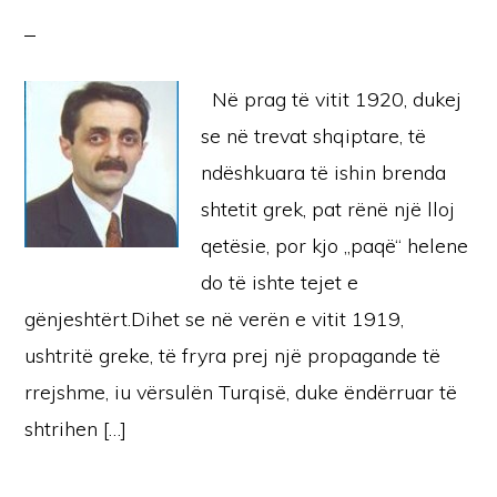
Në prag të vitit 1920, dukej
se në trevat shqiptare, të
ndëshkuara të ishin brenda
shtetit grek, pat rënë një lloj
qetësie, por kjo „paqë“ helene
do të ishte tejet e
gënjeshtërt.Dihet se në verën e vitit 1919,
ushtritë greke, të fryra prej një propagande të
rrejshme, iu vërsulën Turqisë, duke ëndërruar të
shtrihen […]