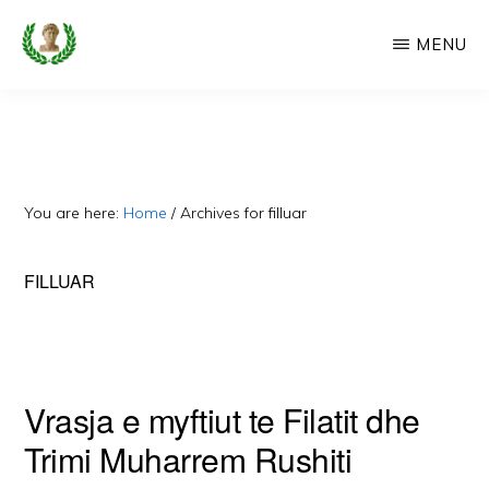
Skip
MENU
to
main
CAMERIA
Cameria
IME
content
Ime
-
Faqe
You are here:
Home
/
Archives for filluar
e
Dedikuar
FILLUAR
Popullit
Cam
Vrasja e myftiut te Filatit dhe
Trimi Muharrem Rushiti