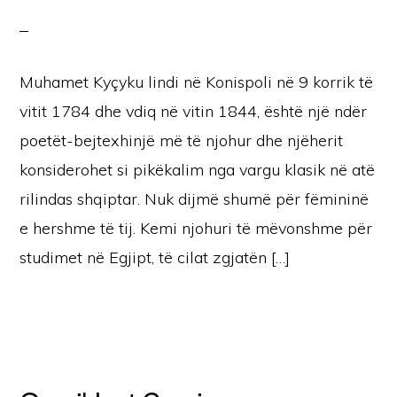
Muhamet Kyçyku lindi në Konispoli në 9 korrik të
vitit 1784 dhe vdiq në vitin 1844, është një ndër
poetët-bejtexhinjë më të njohur dhe njëherit
konsiderohet si pikëkalim nga vargu klasik në atë
rilindas shqiptar. Nuk dijmë shumë për fëmininë
e hershme të tij. Kemi njohuri të mëvonshme për
studimet në Egjipt, të cilat zgjatën […]