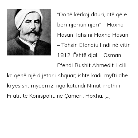
“Do të kërkoj dituri, atë që e
bëri njeriun njeri” – Hoxha
Hasan Tahsini Hoxha Hasan
– Tahsin Efendiu lindi në vitin
1812. Është djali i Osman
Efendi Rushit Ahmedit, i cili
ka qenë një dijetar i shquar; ishte kadi, myfti dhe
kryesisht myderriz, nga katundi Ninat, rrethi i
Filatit të Konispolit, në Çamëri. Hoxha, […]