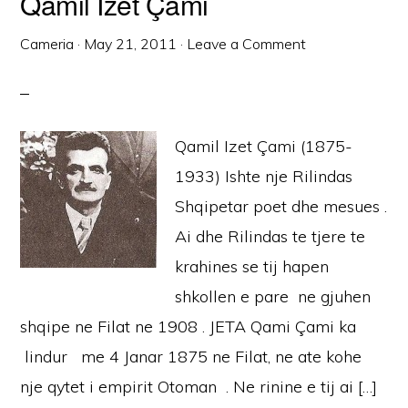
Qamil Izet Çami
Cameria
·
May 21, 2011
·
Leave a Comment
Qamil Izet Çami (1875-
1933) Ishte nje Rilindas
Shqipetar poet dhe mesues .
Ai dhe Rilindas te tjere te
krahines se tij hapen
shkollen e pare ne gjuhen
shqipe ne Filat ne 1908 . JETA Qami Çami ka
lindur me 4 Janar 1875 ne Filat, ne ate kohe
nje qytet i empirit Otoman . Ne rinine e tij ai […]