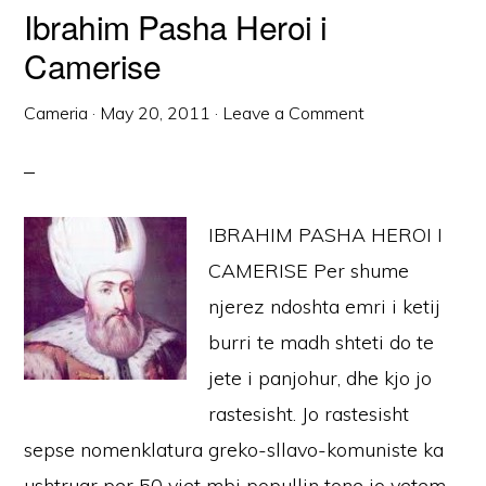
Ibrahim Pasha Heroi i
Camerise
Cameria
·
May 20, 2011
·
Leave a Comment
IBRAHIM PASHA HEROI I
CAMERISE Per shume
njerez ndoshta emri i ketij
burri te madh shteti do te
jete i panjohur, dhe kjo jo
rastesisht. Jo rastesisht
sepse nomenklatura greko-sllavo-komuniste ka
ushtruar per 50 vjet mbi popullin tone jo vetem