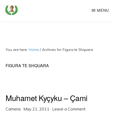
Skip
MENU
to
main
CAMERIA
Cameria
IME
content
Ime
-
Faqe
You are here:
Home
/
Archives for Figura te Shquara
e
Dedikuar
FIGURA TE SHQUARA
Popullit
Cam
Muhamet Kyçyku – Çami
Cameria
·
May 21, 2011
·
Leave a Comment