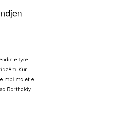
indjen
endin e tyre.
ziazëm. Kur
erë mbi malet e
ërsa Bartholdy,