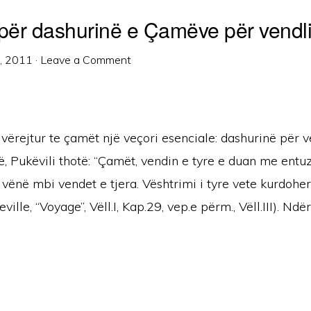
 për dashurinë e Çamëve për vendl
9, 2011
·
Leave a Comment
 vërejtur te çamët një veçori esenciale: dashurinë për v
, Pukëvili thotë: “Çamët, vendin e tyre e duan me entu
 e vënë mbi vendet e tjera. Vështrimi i tyre vete kurdoh
eville, “Voyage”, Vëll.I, Kap.29, vep.e përm., Vëll.III). Nd