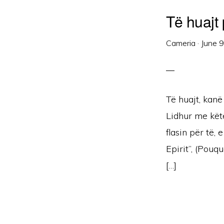
Të huajt
Cameria
·
June 
Të huajt, kanë
Lidhur me këtë
flasin për të,
Epirit”, (Pouqu
[…]