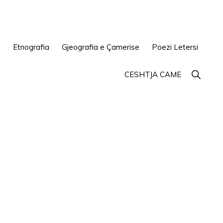
e
Etnografia
Gjeografia e Çamerise
Poezi Letersi
Show
CESHTJA CAME
Search