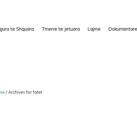
igura te Shquara
Tmerre te Jetuara
Lajme
Dokumentar
me
/
Archives for fatet