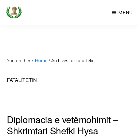
Skip
MENU
to
main
CAMERIA
Cameria
IME
content
Ime
-
Faqe
You are here:
Home
/
Archives for fatalitetin
e
Dedikuar
FATALITETIN
Popullit
Cam
Diplomacia e vetëmohimit –
Shkrimtari Shefki Hysa