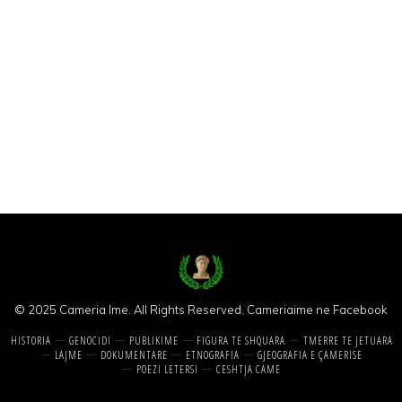
© 2025 Cameria Ime. All Rights Reserved.
Cameriaime ne Facebook
HISTORIA
GENOCIDI
PUBLIKIME
FIGURA TE SHQUARA
TMERRE TE JETUARA
LAJME
DOKUMENTARE
ETNOGRAFIA
GJEOGRAFIA E ÇAMERISE
POEZI LETERSI
CESHTJA CAME