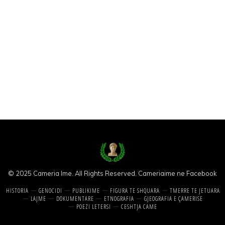
© 2025 Cameria Ime. All Rights Reserved.
Cameriaime ne Facebook
HISTORIA
GENOCIDI
PUBLIKIME
FIGURA TE SHQUARA
TMERRE TE JETUARA
LAJME
DOKUMENTARE
ETNOGRAFIA
GJEOGRAFIA E ÇAMERISE
POEZI LETERSI
CESHTJA CAME