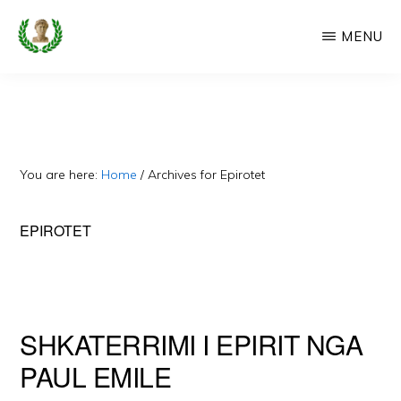
Skip
MENU
to
main
CAMERIA
Cameria
IME
content
Ime
-
Faqe
You are here:
Home
/
Archives for Epirotet
e
Dedikuar
EPIROTET
Popullit
Cam
SHKATERRIMI I EPIRIT NGA
PAUL EMILE