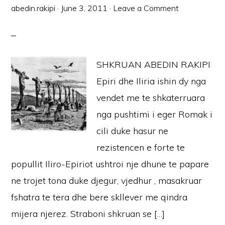
abedin.rakipi
·
June 3, 2011
·
Leave a Comment
SHKRUAN ABEDIN RAKIPI
Epiri dhe Iliria ishin dy nga
vendet me te shkaterruara
nga pushtimi i eger Romak i
cili duke hasur ne
rezistencen e forte te
popullit Iliro-Epiriot ushtroi nje dhune te papare
ne trojet tona duke djegur, vjedhur , masakruar
fshatra te tera dhe bere skllever me qindra
mijera njerez. Straboni shkruan se […]