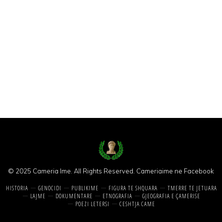
© 2025 Cameria Ime. All Rights Reserved.
Cameriaime ne Facebook
HISTORIA
GENOCIDI
PUBLIKIME
FIGURA TE SHQUARA
TMERRE TE JETUARA
LAJME
DOKUMENTARE
ETNOGRAFIA
GJEOGRAFIA E ÇAMERISE
POEZI LETERSI
CESHTJA CAME