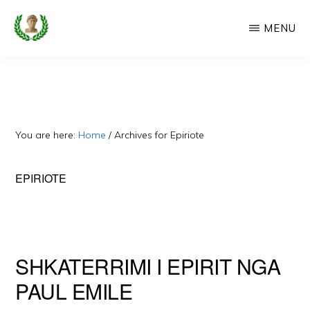
Skip
MENU
to
main
CAMERIA
Cameria
IME
content
Ime
-
Faqe
You are here:
Home
/
Archives for Epiriote
e
Dedikuar
EPIRIOTE
Popullit
Cam
SHKATERRIMI I EPIRIT NGA
PAUL EMILE