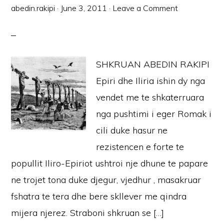
abedin.rakipi
·
June 3, 2011
·
Leave a Comment
SHKRUAN ABEDIN RAKIPI
Epiri dhe Iliria ishin dy nga
vendet me te shkaterruara
nga pushtimi i eger Romak i
cili duke hasur ne
rezistencen e forte te
popullit Iliro-Epiriot ushtroi nje dhune te papare
ne trojet tona duke djegur, vjedhur , masakruar
fshatra te tera dhe bere skllever me qindra
mijera njerez. Straboni shkruan se […]