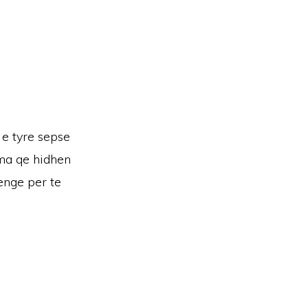
e tyre sepse
sma qe hidhen
kenge per te