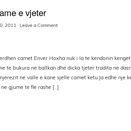
me e vjeter
0, 2011
·
Leave a Comment
erdhen camet Enver Hoxha nuk i la te kendonin kenget 
me te bukura ne ballkan dhe dicka tjeter tradita ne da
 njerezit ne valle e kane sjelle camet ketu.Ja edhe nje 
 ne gjume te fle rashe […]