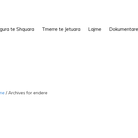
igura te Shquara
Tmerre te Jetuara
Lajme
Dokumentar
me
/
Archives for endere