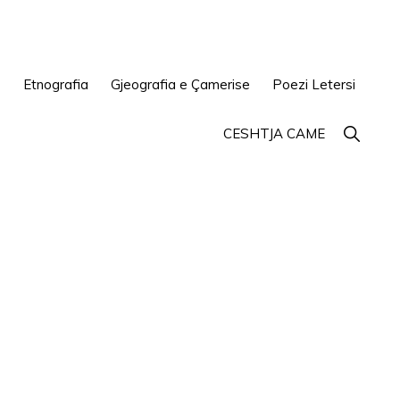
e
Etnografia
Gjeografia e Çamerise
Poezi Letersi
Show
CESHTJA CAME
Search