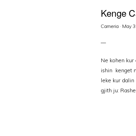
Kenge Ca
Cameria
·
May 3
Ne kohen kur 
ishin kenget 
leke kur dalin
gjith ju: Rashe