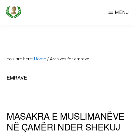
Skip
MENU
to
main
CAMERIA
Cameria
IME
content
Ime
-
Faqe
You are here:
Home
/
Archives for emrave
e
Dedikuar
EMRAVE
Popullit
Cam
MASAKRA E MUSLIMANËVE
NË ÇAMËRI NDER SHEKUJ