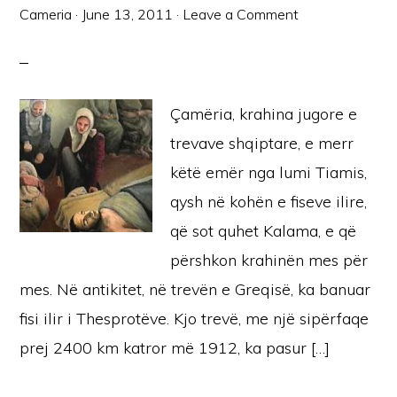
Cameria
·
June 13, 2011
·
Leave a Comment
Çamëria, krahina jugore e
trevave shqiptare, e merr
këtë emër nga lumi Tiamis,
qysh në kohën e fiseve ilire,
që sot quhet Kalama, e që
përshkon krahinën mes për
mes. Në antikitet, në trevën e Greqisë, ka banuar
fisi ilir i Thesprotëve. Kjo trevë, me një sipërfaqe
prej 2400 km katror më 1912, ka pasur […]