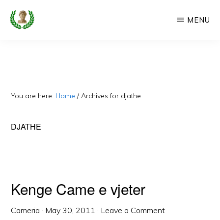
Skip
MENU
to
main
CAMERIA
Cameria
IME
content
Ime
-
Faqe
You are here:
Home
/
Archives for djathe
e
Dedikuar
DJATHE
Popullit
Cam
Kenge Came e vjeter
Cameria
·
May 30, 2011
·
Leave a Comment