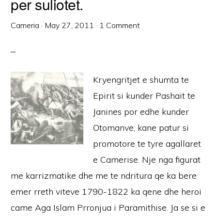
per suliotet.
Cameria
·
May 27, 2011
·
1 Comment
Kryengritjet e shumta te
Epirit si kunder Pashait te
Janines por edhe kunder
Otomanve, kane patur si
promotore te tyre agallaret
e Camerise. Nje nga figurat
me karrizmatike dhe me te ndritura qe ka bere
emer rreth viteve 1790-1822 ka qene dhe heroi
came Aga Islam Prronjua i Paramithise. Ja se si e