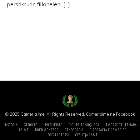
pershkruan filloheleni […]
© 2025 Cameria Ime. All Rights Reserved.
Cameriaime ne Facebook
HISTORIA
GENOCIDI
PUBLIKIME
FIGURA TE SHQUARA
TMERRE TE JETUARA
LAJME
DOKUMENTARE
ETNOGRAFIA
GJEOGRAFIA E ÇAMERISE
POEZI LETERSI
CESHTJA CAME