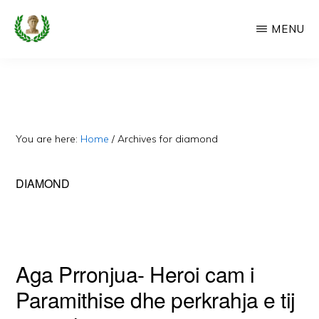
Skip
MENU
to
main
CAMERIA
Cameria
IME
content
Ime
-
Faqe
You are here:
Home
/
Archives for diamond
e
Dedikuar
DIAMOND
Popullit
Cam
Aga Prronjua- Heroi cam i
Paramithise dhe perkrahja e tij