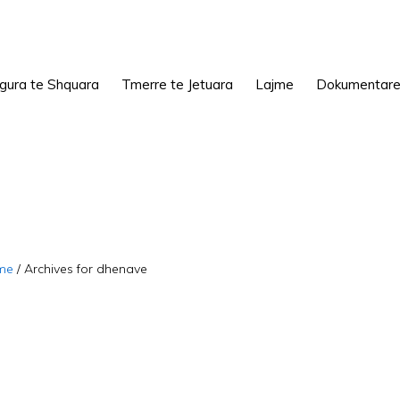
igura te Shquara
Tmerre te Jetuara
Lajme
Dokumentar
me
/
Archives for dhenave