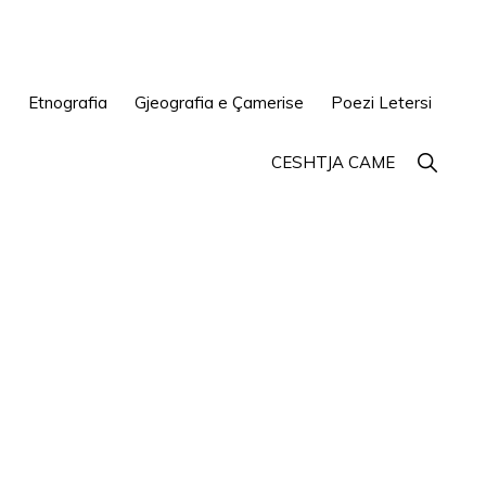
e
Etnografia
Gjeografia e Çamerise
Poezi Letersi
Show
CESHTJA CAME
Search