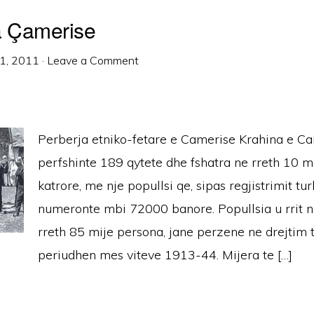
a Çamerise
1, 2011
·
Leave a Comment
Perberja etniko-fetare e Camerise Krahina e C
perfshinte 189 qytete dhe fshatra ne rreth 10 m
katrore, me nje popullsi qe, sipas regjistrimit tur
numeronte mbi 72000 banore. Popullsia u rrit ne
rreth 85 mije persona, jane perzene ne drejtim t
periudhen mes viteve 1913-44. Mijera te […]