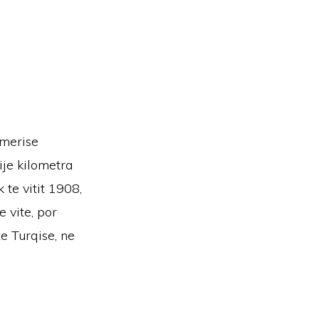
amerise
ije kilometra
k te vitit 1908,
 vite, por
e Turqise, ne