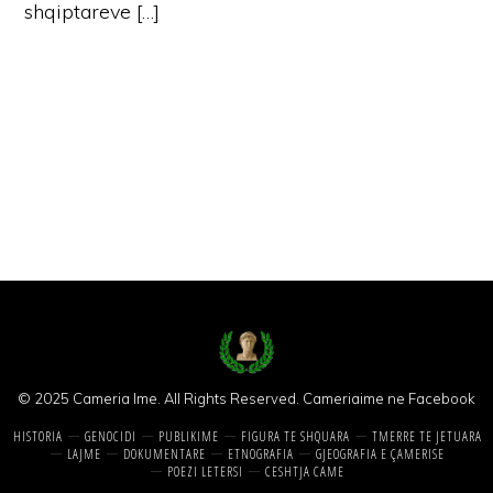
shqiptareve […]
© 2025 Cameria Ime. All Rights Reserved.
Cameriaime ne Facebook
HISTORIA
GENOCIDI
PUBLIKIME
FIGURA TE SHQUARA
TMERRE TE JETUARA
LAJME
DOKUMENTARE
ETNOGRAFIA
GJEOGRAFIA E ÇAMERISE
POEZI LETERSI
CESHTJA CAME