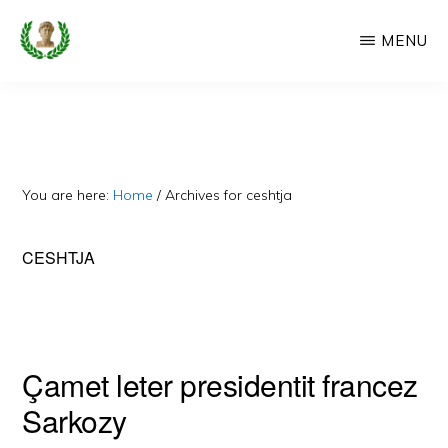
Skip
MENU
to
main
CAMERIA
Cameria
IME
content
Ime
-
Faqe
You are here:
Home
/
Archives for ceshtja
e
Dedikuar
CESHTJA
Popullit
Cam
Çamet leter presidentit francez
Sarkozy