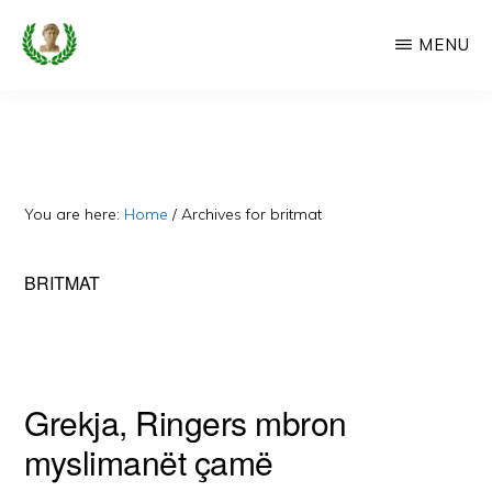
Skip
MENU
to
main
CAMERIA
Cameria
IME
content
Ime
-
Faqe
You are here:
Home
/
Archives for britmat
e
Dedikuar
BRITMAT
Popullit
Cam
Grekja, Ringers mbron
myslimanët çamë