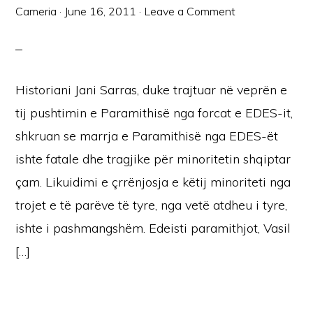
Cameria
·
June 16, 2011
·
Leave a Comment
Historiani Jani Sarras, duke trajtuar në veprën e
tij pushtimin e Paramithisë nga forcat e EDES-it,
shkruan se marrja e Paramithisë nga EDES-ët
ishte fatale dhe tragjike për minoritetin shqiptar
çam. Likuidimi e çrrënjosja e këtij minoriteti nga
trojet e të parëve të tyre, nga vetë atdheu i tyre,
ishte i pashmangshëm. Edeisti paramithjot, Vasil
[…]