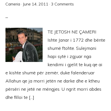
Cameria
·
June 14, 2011
·
3 Comments
TE JETOSH NE ÇAMERI
Ishte Janar i 1772 dhe bënte
shumë ftohte. Sulejmani
hapi sytë i zgjuar nga
kendimi i gjelit te kuq qe ai
e kishte shumë për zemër, duke falenderuar
Allahun qe ja morri jetën ne darke dhe e ktheu
përsëri ne jetë ne mëngjes. U ngrit morri abdes
dhe filloi te […]