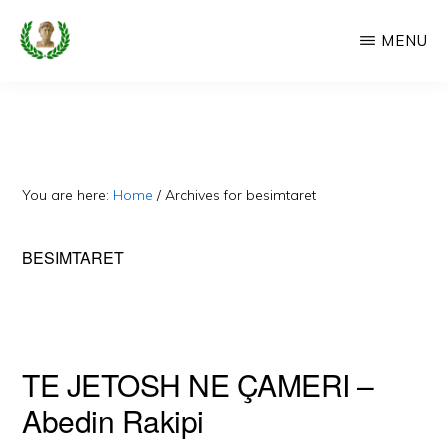
Skip
MENU
to
main
CAMERIA
Cameria
IME
content
Ime
-
Faqe
You are here:
Home
/
Archives for besimtaret
e
Dedikuar
BESIMTARET
Popullit
Cam
TE JETOSH NE ÇAMERI –
Abedin Rakipi