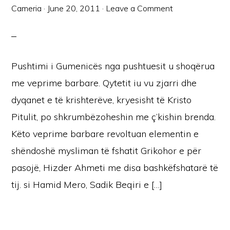
Cameria
·
June 20, 2011
·
Leave a Comment
Pushtimi i Gumenicës nga pushtuesit u shoqërua
me veprime barbare. Qytetit iu vu zjarri dhe
dyqanet e të krishterëve, kryesisht të Kristo
Pitulit, po shkrumbëzoheshin me ç’kishin brenda.
Këto veprime barbare revoltuan elementin e
shëndoshë mysliman të fshatit Grikohor e për
pasojë, Hizder Ahmeti me disa bashkëfshatarë të
tij. si Hamid Mero, Sadik Beqiri e […]