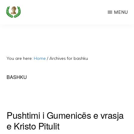
Skip
MENU
to
main
CAMERIA
Cameria
IME
content
Ime
-
Faqe
You are here:
Home
/
Archives for bashku
e
Dedikuar
BASHKU
Popullit
Cam
Pushtimi i Gumenicës e vrasja
e Kristo Pitulit