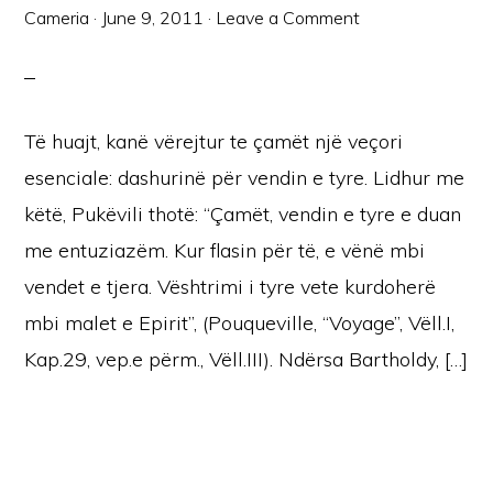
Cameria
·
June 9, 2011
·
Leave a Comment
Të huajt, kanë vërejtur te çamët një veçori
esenciale: dashurinë për vendin e tyre. Lidhur me
këtë, Pukëvili thotë: “Çamët, vendin e tyre e duan
me entuziazëm. Kur flasin për të, e vënë mbi
vendet e tjera. Vështrimi i tyre vete kurdoherë
mbi malet e Epirit”, (Pouqueville, “Voyage”, Vëll.I,
Kap.29, vep.e përm., Vëll.III). Ndërsa Bartholdy, […]