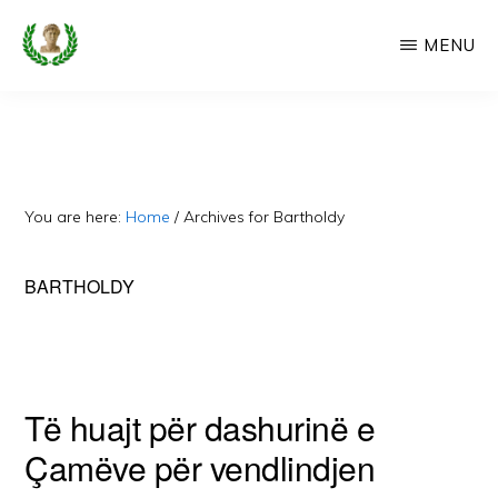
Skip
MENU
to
main
CAMERIA
Cameria
IME
content
Ime
-
Faqe
You are here:
Home
/
Archives for Bartholdy
e
Dedikuar
BARTHOLDY
Popullit
Cam
Të huajt për dashurinë e
Çamëve për vendlindjen