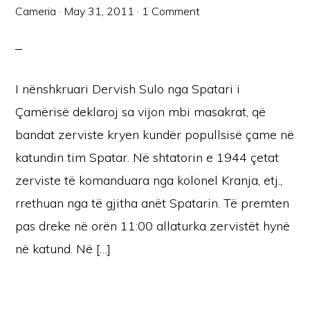
Cameria
·
May 31, 2011
·
1 Comment
I nënshkruari Dervish Sulo nga Spatari i
Çamërisë deklaroj sa vijon mbi masakrat, që
bandat zerviste kryen kundër popullsisë çame në
katundin tim Spatar. Në shtatorin e 1944 çetat
zerviste të komanduara nga kolonel Kranja, etj.,
rrethuan nga të gjitha anët Spatarin. Të premten
pas dreke në orën 11:00 allaturka zervistët hynë
në katund. Në […]