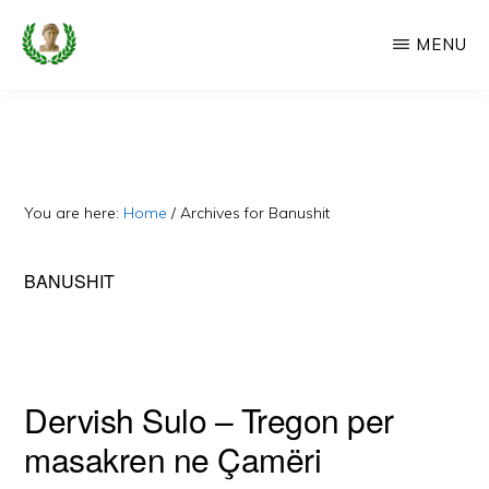
Skip
MENU
to
main
CAMERIA
Cameria
IME
content
Ime
-
Faqe
You are here:
Home
/
Archives for Banushit
e
Dedikuar
BANUSHIT
Popullit
Cam
Dervish Sulo – Tregon per
masakren ne Çamëri