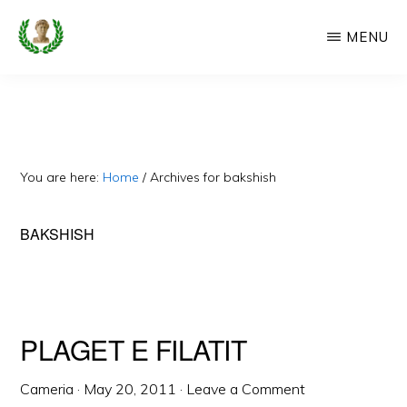
Skip
MENU
to
main
CAMERIA
Cameria
IME
content
Ime
-
Faqe
You are here:
Home
/
Archives for bakshish
e
Dedikuar
BAKSHISH
Popullit
Cam
PLAGET E FILATIT
Cameria
·
May 20, 2011
·
Leave a Comment