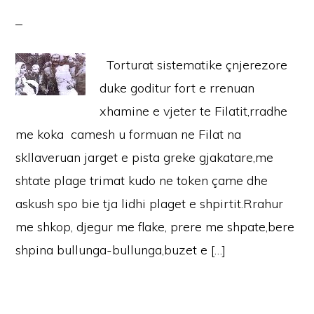
Torturat sistematike çnjerezore
duke goditur fort e rrenuan
xhamine e vjeter te Filatit,rradhe
me koka camesh u formuan ne Filat na
skllaveruan jarget e pista greke gjakatare,me
shtate plage trimat kudo ne token çame dhe
askush spo bie tja lidhi plaget e shpirtit.Rrahur
me shkop, djegur me flake, prere me shpate,bere
shpina bullunga-bullunga,buzet e […]