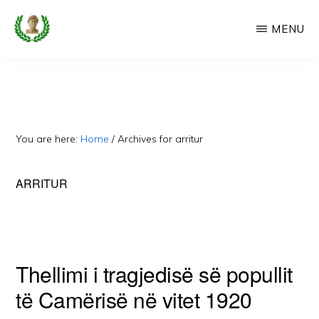
Skip
MENU
to
main
CAMERIA
Cameria
IME
content
Ime
-
Faqe
You are here:
Home
/
Archives for arritur
e
Dedikuar
ARRITUR
Popullit
Cam
Thellimi i tragjedisë së popullit
të Camërisë në vitet 1920