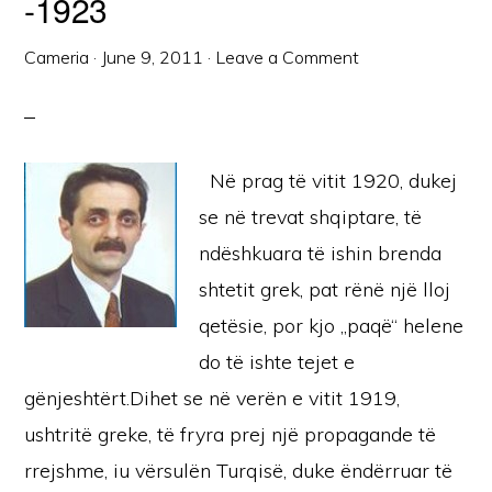
-1923
Cameria
·
June 9, 2011
·
Leave a Comment
Në prag të vitit 1920, dukej
se në trevat shqiptare, të
ndëshkuara të ishin brenda
shtetit grek, pat rënë një lloj
qetësie, por kjo „paqë“ helene
do të ishte tejet e
gënjeshtërt.Dihet se në verën e vitit 1919,
ushtritë greke, të fryra prej një propagande të
rrejshme, iu vërsulën Turqisë, duke ëndërruar të