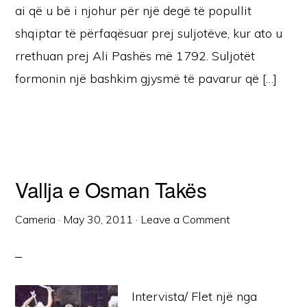
ai që u bë i njohur për një degë të popullit
shqiptar të përfaqësuar prej suljotëve, kur ato u
rrethuan prej Ali Pashës më 1792. Suljotët
formonin një bashkim gjysmë të pavarur që […]
Vallja e Osman Takës
Cameria
·
May 30, 2011
·
Leave a Comment
Intervista/ Flet një nga