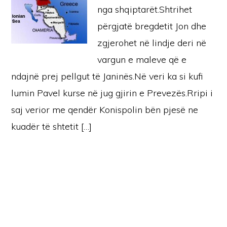
nga shqiptarët.Shtrihet
përgjatë bregdetit Jon dhe
zgjerohet në lindje deri në
vargun e maleve që e
ndajnë prej pellgut të Janinës.Në veri ka si kufi
lumin Pavel kurse në jug gjirin e Prevezës.Rripi i
saj verior me qendër Konispolin bën pjesë ne
kuadër të shtetit […]