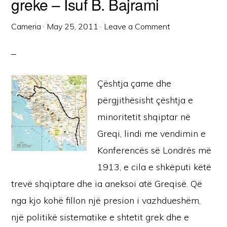
greke – Isuf B. Bajrami
Cameria
·
May 25, 2011
·
Leave a Comment
Çështja çame dhe
përgjithësisht çështja e
minoritetit shqiptar në
Greqi, lindi me vendimin e
Konferencës së Londrës më
1913, e cila e shkëputi këtë
trevë shqiptare dhe ia aneksoi atë Greqisë. Që
nga kjo kohë fillon një presion i vazhdueshëm,
një politikë sistematike e shtetit grek dhe e