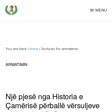
Skip
MENU
to
main
CAMERIA
Cameria
IME
content
Ime
-
Faqe
You are here:
Home
/
Archives for armatimin
e
Dedikuar
ARMATIMIN
Popullit
Cam
Një pjesë nga Historia e
Çamërisë përballë vërsuljeve