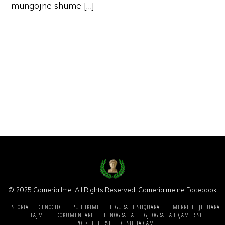
mungojnë shumë […]
© 2025 Cameria Ime. All Rights Reserved.
Cameriaime ne Facebook
HISTORIA
GENOCIDI
PUBLIKIME
FIGURA TE SHQUARA
TMERRE TE JETUARA
LAJME
DOKUMENTARE
ETNOGRAFIA
GJEOGRAFIA E ÇAMERISE
POEZI LETERSI
CESHTJA CAME