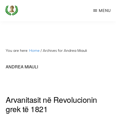
Skip
MENU
to
main
CAMERIA
Cameria
IME
content
Ime
-
Faqe
You are here:
Home
/
Archives for Andrea Miauli
e
Dedikuar
ANDREA MIAULI
Popullit
Cam
Arvanitasit në Revolucionin
grek të 1821