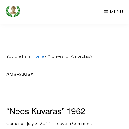
Skip
MENU
to
main
CAMERIA
Cameria
IME
content
Ime
-
Faqe
You are here:
Home
/
Archives for AmbrakisÃ
e
Dedikuar
AMBRAKISÃ
Popullit
Cam
“Neos Kuvaras” 1962
Cameria
·
July 3, 2011
·
Leave a Comment