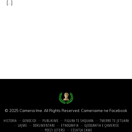
[…]
© 2025 Cameria Ime. All Rights Reserved.
Cameriaime ne Facebook
HISTORIA
GENOCIDI
PUBLIKIME
FIGURA TE SHQUARA
TMERRE TE JETUARA
LAJME
DOKUMENTARE
ETNOGRAFIA
GJEOGRAFIA E ÇAMERISE
POEZI LETERSI
CESHTJA CAME