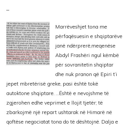
Marrëveshjet tona me
përfaqësuesin e shqiptarëve
janë ndërprerë,meqenëse
Abdyl Frashëri ngul këmbë
për sovranitetin shqiptar
dhe nuk pranon që Epiri t’i
jepet mbretërisë greke, pasi është tokë
autoktone shqiptare. …Është e nevojshme të
zgjerohen edhe veprimet e llojit tjetër; të
zbarkojmë një repart ushtarak në Himarë në
qoftëse negociatat tona do të dështojnë. Dalja e